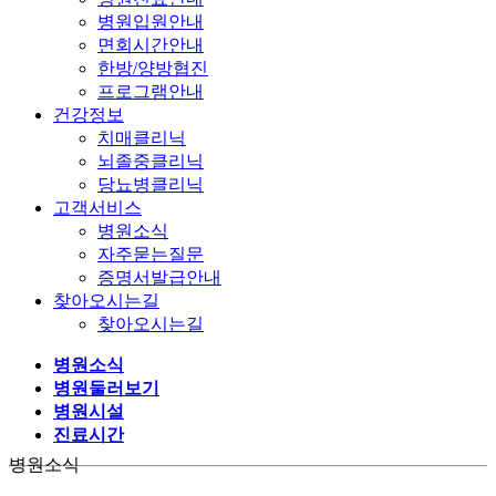
병원입원안내
면회시간안내
한방/양방협진
프로그램안내
건강정보
치매클리닉
뇌졸중클리닉
당뇨병클리닉
고객서비스
병원소식
자주묻는질문
증명서발급안내
찾아오시는길
찾아오시는길
병원소식
병원둘러보기
병원시설
진료시간
병원소식